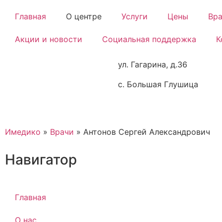
Главная
О центре
Услуги
Цены
Вр
Акции и новости
Социальная поддержка
К
ул. Гагарина, д.36
с. Большая Глушица
Имедико
»
Врачи
»
Антонов Сергей Александрович
Навигатор
Главная
О нас