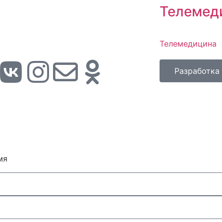
Телемед
Телемедицина
Разработка
мя