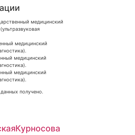
ации
дарственный медицинский
 (ультразвуковая
венный медицинский
агностика).
енный медицинский
агностика).
енный медицинский
агностика).
 данных получено.
ская
Курносова