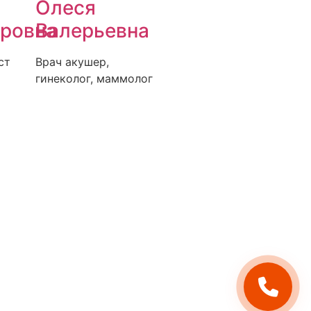
Олеся
ровна
Валерьевна
ст
Врач акушер,
гинеколог, маммолог