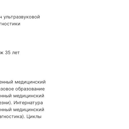
ч ультразвуковой
гностики
ж 35 лет
венный медицинский
азовое образование
енный медицинский
зни). Интернатура
енный медицинский
агностика). Циклы