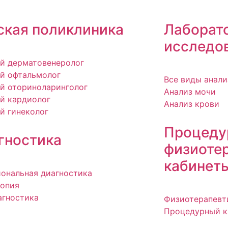
ская поликлиника
Лаборат
исследо
й дерматовенеролог
й офтальмолог
Все виды анали
й оториноларинголог
Анализ мочи
й кардиолог
Анализ крови
й гинеколог
Процеду
гностика
физиоте
кабинет
ональная диагностика
опия
агностика
Физиотерапевт
Процедурный к