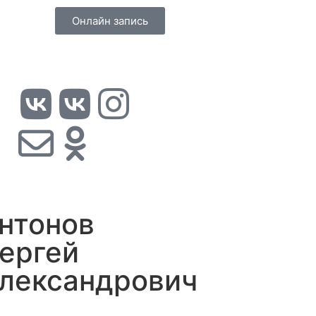
Онлайн запись
нтонов
ергей
лександрович