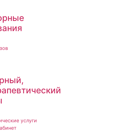
орные
вания
зов
рный,
рапевтический
ы
ические услуги
абинет