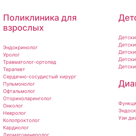
Поликлиника для
Дет
взрослых
Детски
Детски
Эндокринолог
Детски
Уролог
Детски
Травматолог-ортопед
Детски
Терапевт
Сердечно-сосудистый хирург
Диа
Пульмонолог
Офтальмолог
Оториноларинголог
Функци
Онколог
Эндоск
Невролог
Узи ди
Колопроктолог
Кардиолог
Дерматовенеролог